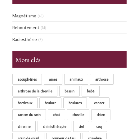
Magnétisme
(43)
Reboutement
(14)
Radiesthésie
(8)
Mots clés
acouphènes
ames
animaux
arthrose
arthrose de la cheville
bassin
bébé
bordeaux
brulure
brulures
cancer
cancer du sein
chat
cheville
chien
chienne
chimiothérapie
ciel
coq
coup de soleil
coupeur de feu
cruralgie