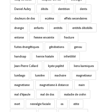
Daniel Aubry
décès
dentition
dents
douleurs de dos
eczéma
effets secondaires
énergie
enfants
entités
entités décédés
entorse
femme enceinte
fracture
fuites énergétiques
générations
genou
handicap
hernie hiatale
infertilité
Jean-Pierre Collard
kyste poplité
liens karmiques
lumbago
lumière
machoire
magnetiseur
magnetisme
magnetisme à distance
main
mal d'épaule
mal de dos
maladie de crohn
mort
nevralgie faciale
os
otite