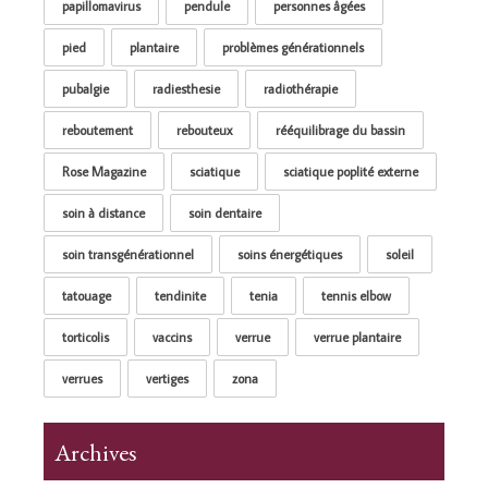
papillomavirus
pendule
personnes âgées
pied
plantaire
problèmes générationnels
pubalgie
radiesthesie
radiothérapie
reboutement
rebouteux
rééquilibrage du bassin
Rose Magazine
sciatique
sciatique poplité externe
soin à distance
soin dentaire
soin transgénérationnel
soins énergétiques
soleil
tatouage
tendinite
tenia
tennis elbow
torticolis
vaccins
verrue
verrue plantaire
verrues
vertiges
zona
Archives