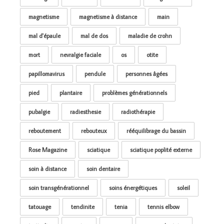
magnetisme
magnetisme à distance
main
mal d'épaule
mal de dos
maladie de crohn
mort
nevralgie faciale
os
otite
papillomavirus
pendule
personnes âgées
pied
plantaire
problèmes générationnels
pubalgie
radiesthesie
radiothérapie
reboutement
rebouteux
rééquilibrage du bassin
Rose Magazine
sciatique
sciatique poplité externe
soin à distance
soin dentaire
soin transgénérationnel
soins énergétiques
soleil
tatouage
tendinite
tenia
tennis elbow