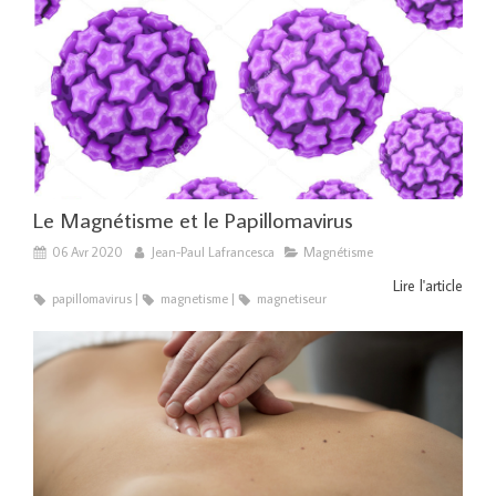
Le Magnétisme et le Papillomavirus
06 Avr 2020
Jean-Paul Lafrancesca
Magnétisme
Lire l'article
papillomavirus
magnetisme
magnetiseur