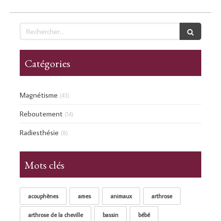
Rechercher
Catégories
Magnétisme
(43)
Reboutement
(14)
Radiesthésie
(8)
Mots clés
acouphènes
ames
animaux
arthrose
arthrose de la cheville
bassin
bébé