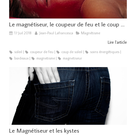
Le magnétiseur, le coupeur de feu et le coup de soleil
17 Juil 2018
Jean-Paul Lafrancesca
Magnétisme
Lire l'article
soleil
coupeur de feu
coup de soleil
soins énergétiques
bordeaux
magnetisme
magnetiseur
Le Magnétiseur et les kystes