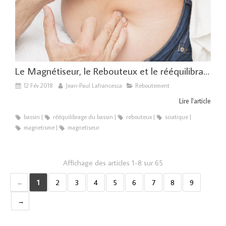
Le Magnétiseur, le Rebouteux et le rééquilibrage du bassin
12 Fév 2018
Jean-Paul Lafrancesca
Reboutement
Lire l'article
bassin
rééquilibrage du bassin
rebouteux
sciatique
magnetisme
magnetiseur
Affichage des articles 1-8 sur 65
1
2
3
4
5
6
7
8
9