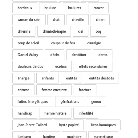
bordeaux
brulure
brulures
cancer
cancer du sein
chat
cheville
chien
chienne
chimiothérapie
ciel
coq
coup de soleil
coupeur de feu
cruralgie
Daniel Aubry
décès
dentition
dents
douleurs de dos
eczéma
effets secondaires
énergie
enfants
entités
entités décédés
entorse
femme enceinte
fracture
fuites énergétiques
générations
genou
handicap
hernie hiatale
infertilité
Jean-Pierre Collard
kyste poplité
liens karmiques
lumbago
lumière
machoire
magnetiseur