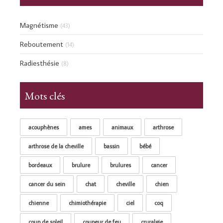
Magnétisme
(43)
Reboutement
(14)
Radiesthésie
(8)
Mots clés
acouphènes
ames
animaux
arthrose
arthrose de la cheville
bassin
bébé
bordeaux
brulure
brulures
cancer
cancer du sein
chat
cheville
chien
chienne
chimiothérapie
ciel
coq
coup de soleil
coupeur de feu
cruralgie