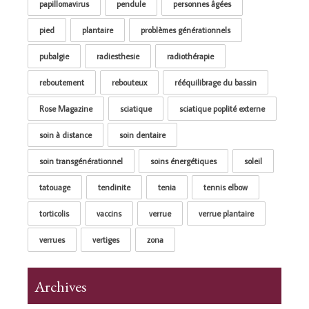
papillomavirus
pendule
personnes âgées
pied
plantaire
problèmes générationnels
pubalgie
radiesthesie
radiothérapie
reboutement
rebouteux
rééquilibrage du bassin
Rose Magazine
sciatique
sciatique poplité externe
soin à distance
soin dentaire
soin transgénérationnel
soins énergétiques
soleil
tatouage
tendinite
tenia
tennis elbow
torticolis
vaccins
verrue
verrue plantaire
verrues
vertiges
zona
Archives