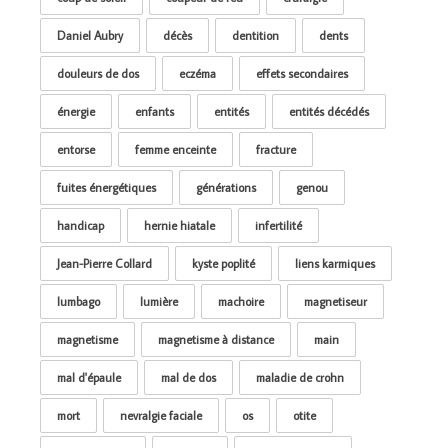
Daniel Aubry
décès
dentition
dents
douleurs de dos
eczéma
effets secondaires
énergie
enfants
entités
entités décédés
entorse
femme enceinte
fracture
fuites énergétiques
générations
genou
handicap
hernie hiatale
infertilité
Jean-Pierre Collard
kyste poplité
liens karmiques
lumbago
lumière
machoire
magnetiseur
magnetisme
magnetisme à distance
main
mal d'épaule
mal de dos
maladie de crohn
mort
nevralgie faciale
os
otite