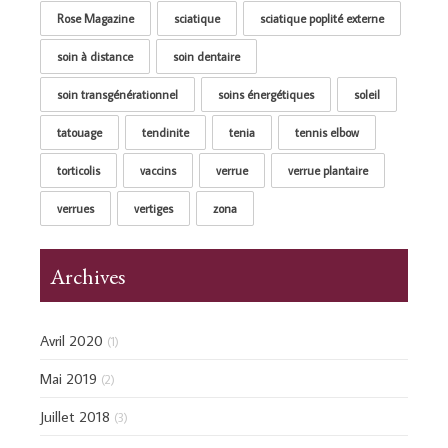
Rose Magazine
sciatique
sciatique poplité externe
soin à distance
soin dentaire
soin transgénérationnel
soins énergétiques
soleil
tatouage
tendinite
tenia
tennis elbow
torticolis
vaccins
verrue
verrue plantaire
verrues
vertiges
zona
Archives
Avril 2020
(1)
Mai 2019
(2)
Juillet 2018
(3)