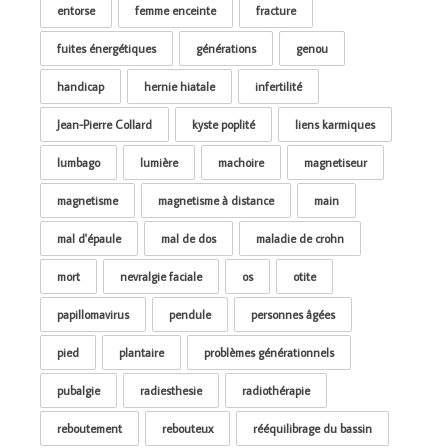
entorse
femme enceinte
fracture
fuites énergétiques
générations
genou
handicap
hernie hiatale
infertilité
Jean-Pierre Collard
kyste poplité
liens karmiques
lumbago
lumière
machoire
magnetiseur
magnetisme
magnetisme à distance
main
mal d'épaule
mal de dos
maladie de crohn
mort
nevralgie faciale
os
otite
papillomavirus
pendule
personnes âgées
pied
plantaire
problèmes générationnels
pubalgie
radiesthesie
radiothérapie
reboutement
rebouteux
rééquilibrage du bassin