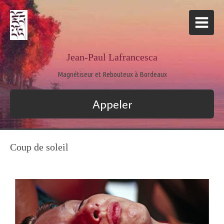
Jean-Paul Lafrancesca
Magnétiseur et Rebouteux à Bordeaux
Appeler
Coup de soleil