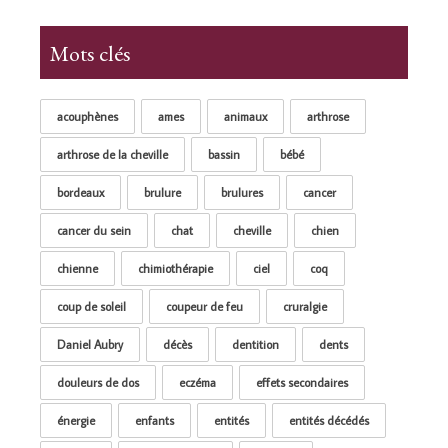
Mots clés
acouphènes
ames
animaux
arthrose
arthrose de la cheville
bassin
bébé
bordeaux
brulure
brulures
cancer
cancer du sein
chat
cheville
chien
chienne
chimiothérapie
ciel
coq
coup de soleil
coupeur de feu
cruralgie
Daniel Aubry
décès
dentition
dents
douleurs de dos
eczéma
effets secondaires
énergie
enfants
entités
entités décédés