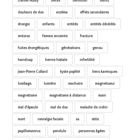
Daniel Aubry
décès
dentition
dents
douleurs de dos
eczéma
effets secondaires
énergie
enfants
entités
entités décédés
entorse
femme enceinte
fracture
fuites énergétiques
générations
genou
handicap
hernie hiatale
infertilité
Jean-Pierre Collard
kyste poplité
liens karmiques
lumbago
lumière
machoire
magnetiseur
magnetisme
magnetisme à distance
main
mal d'épaule
mal de dos
maladie de crohn
mort
nevralgie faciale
os
otite
papillomavirus
pendule
personnes âgées