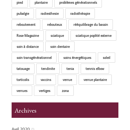
pied
plantaire
problèmes générationnels
pubalgie
radiesthesie
radiothérapie
reboutement
rebouteux
rééquilibrage du bassin
Rose Magazine
sciatique
sciatique poplité externe
soin à distance
soin dentaire
soin transgénérationnel
soins énergétiques
soleil
tatouage
tendinite
tenia
tennis elbow
torticolis
vaccins
verrue
verrue plantaire
verrues
vertiges
zona
Archives
Avril 2020
(1)