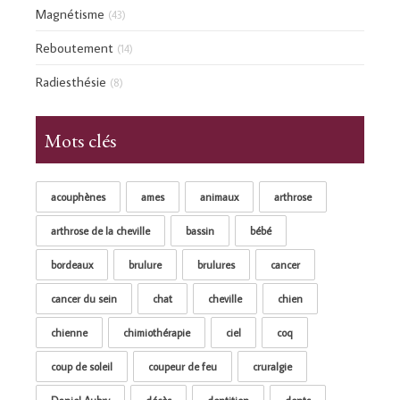
Magnétisme
(43)
Reboutement
(14)
Radiesthésie
(8)
Mots clés
acouphènes
ames
animaux
arthrose
arthrose de la cheville
bassin
bébé
bordeaux
brulure
brulures
cancer
cancer du sein
chat
cheville
chien
chienne
chimiothérapie
ciel
coq
coup de soleil
coupeur de feu
cruralgie