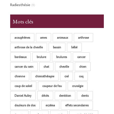
Radiesthésie
(8)
Mots clés
acouphènes
ames
animaux
arthrose
arthrose de la cheville
bassin
bébé
bordeaux
brulure
brulures
cancer
cancer du sein
chat
cheville
chien
chienne
chimiothérapie
ciel
coq
coup de soleil
coupeur de feu
cruralgie
Daniel Aubry
décès
dentition
dents
douleurs de dos
eczéma
effets secondaires