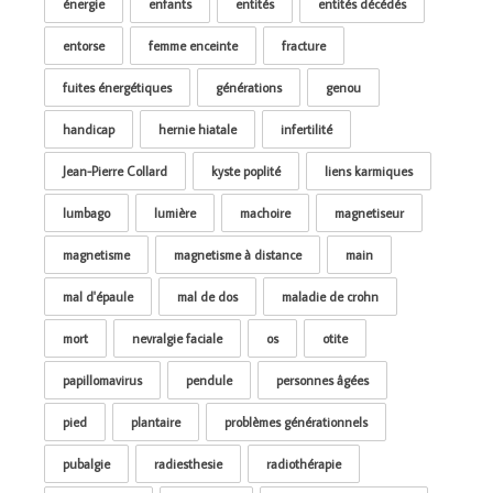
énergie
enfants
entités
entités décédés
entorse
femme enceinte
fracture
fuites énergétiques
générations
genou
handicap
hernie hiatale
infertilité
Jean-Pierre Collard
kyste poplité
liens karmiques
lumbago
lumière
machoire
magnetiseur
magnetisme
magnetisme à distance
main
mal d'épaule
mal de dos
maladie de crohn
mort
nevralgie faciale
os
otite
papillomavirus
pendule
personnes âgées
pied
plantaire
problèmes générationnels
pubalgie
radiesthesie
radiothérapie