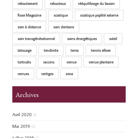
reboutement
rebouteux
rééquilibrage du bassin
Rose Magazine
sciatique
sciatique poplité externe
soin à distance
soin dentaire
soin transgénérationnel
soins énergétiques
soleil
tatouage
tendinite
tenia
tennis elbow
torticolis
vaccins
verrue
verrue plantaire
verrues
vertiges
zona
Archives
Avril 2020
(1)
Mai 2019
(2)
Juillet 2018