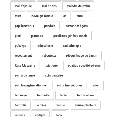
mal d'épaule
mal de dos
maladie de crohn
mort
nevralgie faciale
os
otite
papillomavirus
pendule
personnes âgées
pied
plantaire
problèmes générationnels
pubalgie
radiesthesie
radiothérapie
reboutement
rebouteux
rééquilibrage du bassin
Rose Magazine
sciatique
sciatique poplité externe
soin à distance
soin dentaire
soin transgénérationnel
soins énergétiques
soleil
tatouage
tendinite
tenia
tennis elbow
torticolis
vaccins
verrue
verrue plantaire
verrues
vertiges
zona