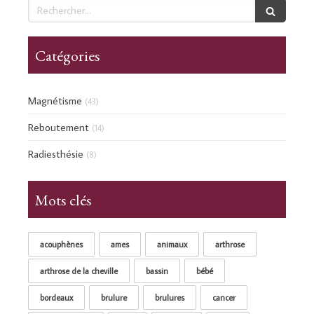
Rechercher
Catégories
Magnétisme
(43)
Reboutement
(14)
Radiesthésie
(8)
Mots clés
acouphènes
ames
animaux
arthrose
arthrose de la cheville
bassin
bébé
bordeaux
brulure
brulures
cancer