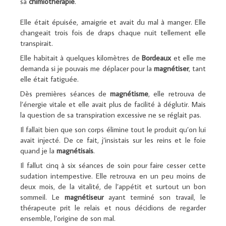
sa
chimiothérapie
.
Elle était épuisée, amaigrie et avait du mal à manger. Elle
changeait trois fois de draps chaque nuit tellement elle
transpirait.
Elle habitait à quelques kilomètres de
Bordeaux
et elle me
demanda si je pouvais me déplacer pour la
magnétiser
, tant
elle était fatiguée.
Dès premières séances de
magnétisme
, elle retrouva de
l’énergie vitale et elle avait plus de facilité à déglutir. Mais
la question de sa transpiration excessive ne se réglait pas.
Il fallait bien que son corps élimine tout le produit qu’on lui
avait injecté. De ce fait, j’insistais sur les reins et le foie
quand je la
magnétisais
.
Il fallut cinq à six séances de soin pour faire cesser cette
sudation intempestive. Elle retrouva en un peu moins de
deux mois, de la vitalité, de l’appétit et surtout un bon
sommeil. Le
magnétiseur
ayant terminé son travail, le
thérapeute prit le relais et nous décidions de regarder
ensemble, l’origine de son mal.