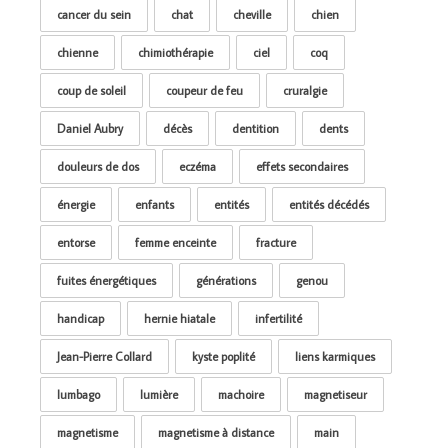
cancer du sein
chat
cheville
chien
chienne
chimiothérapie
ciel
coq
coup de soleil
coupeur de feu
cruralgie
Daniel Aubry
décès
dentition
dents
douleurs de dos
eczéma
effets secondaires
énergie
enfants
entités
entités décédés
entorse
femme enceinte
fracture
fuites énergétiques
générations
genou
handicap
hernie hiatale
infertilité
Jean-Pierre Collard
kyste poplité
liens karmiques
lumbago
lumière
machoire
magnetiseur
magnetisme
magnetisme à distance
main