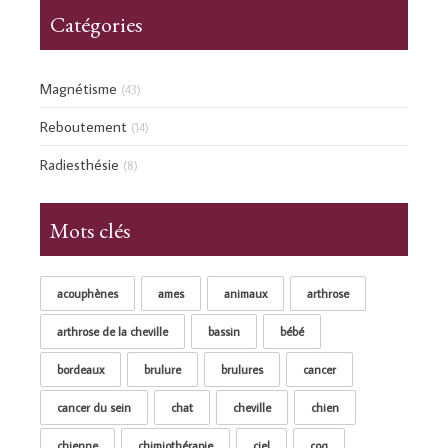
Catégories
Magnétisme
(43)
Reboutement
(14)
Radiesthésie
(8)
Mots clés
acouphènes
ames
animaux
arthrose
arthrose de la cheville
bassin
bébé
bordeaux
brulure
brulures
cancer
cancer du sein
chat
cheville
chien
chienne
chimiothérapie
ciel
coq