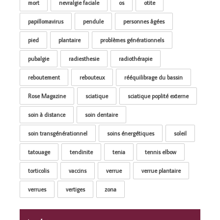
mort
nevralgie faciale
os
otite
papillomavirus
pendule
personnes âgées
pied
plantaire
problèmes générationnels
pubalgie
radiesthesie
radiothérapie
reboutement
rebouteux
rééquilibrage du bassin
Rose Magazine
sciatique
sciatique poplité externe
soin à distance
soin dentaire
soin transgénérationnel
soins énergétiques
soleil
tatouage
tendinite
tenia
tennis elbow
torticolis
vaccins
verrue
verrue plantaire
verrues
vertiges
zona