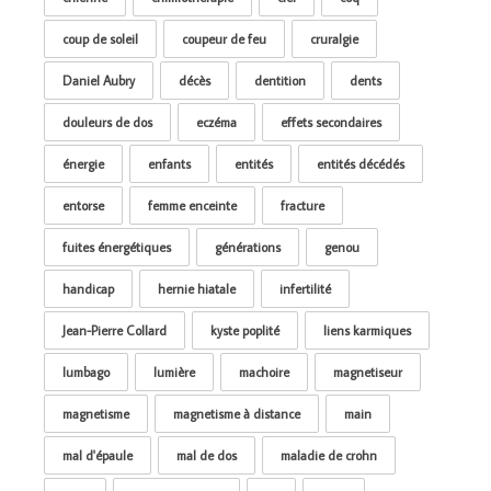
coup de soleil
coupeur de feu
cruralgie
Daniel Aubry
décès
dentition
dents
douleurs de dos
eczéma
effets secondaires
énergie
enfants
entités
entités décédés
entorse
femme enceinte
fracture
fuites énergétiques
générations
genou
handicap
hernie hiatale
infertilité
Jean-Pierre Collard
kyste poplité
liens karmiques
lumbago
lumière
machoire
magnetiseur
magnetisme
magnetisme à distance
main
mal d'épaule
mal de dos
maladie de crohn