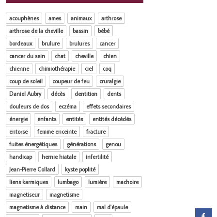
acouphènes
ames
animaux
arthrose
arthrose de la cheville
bassin
bébé
bordeaux
brulure
brulures
cancer
cancer du sein
chat
cheville
chien
chienne
chimiothérapie
ciel
coq
coup de soleil
coupeur de feu
cruralgie
Daniel Aubry
décès
dentition
dents
douleurs de dos
eczéma
effets secondaires
énergie
enfants
entités
entités décédés
entorse
femme enceinte
fracture
fuites énergétiques
générations
genou
handicap
hernie hiatale
infertilité
Jean-Pierre Collard
kyste poplité
liens karmiques
lumbago
lumière
machoire
magnetiseur
magnetisme
magnetisme à distance
main
mal d'épaule