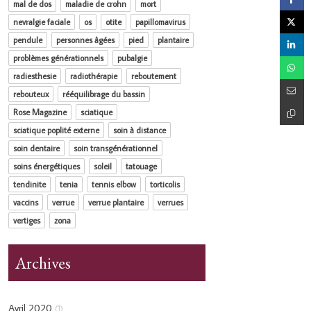
mal de dos
maladie de crohn
mort
nevralgie faciale
os
otite
papillomavirus
pendule
personnes âgées
pied
plantaire
problèmes générationnels
pubalgie
radiesthesie
radiothérapie
reboutement
rebouteux
rééquilibrage du bassin
Rose Magazine
sciatique
sciatique poplité externe
soin à distance
soin dentaire
soin transgénérationnel
soins énergétiques
soleil
tatouage
tendinite
tenia
tennis elbow
torticolis
vaccins
verrue
verrue plantaire
verrues
vertiges
zona
Archives
Avril 2020
(1)