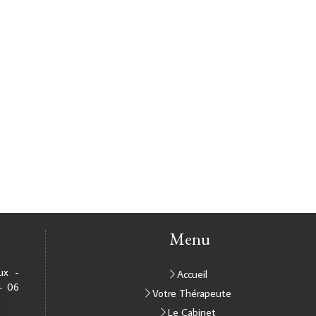
Menu
ux -
Accueil
- 06
Votre Thérapeute
Le Cabinet