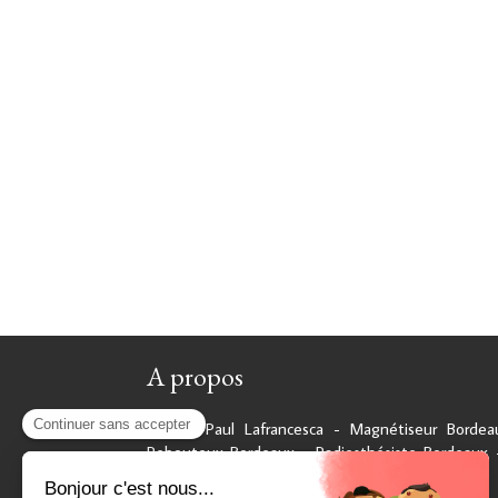
A propos
© Jean-Paul Lafrancesca - Magnétiseur Bordea
Rebouteux Bordeaux - Radiesthésiste Bordeaux 
10 14 59 43