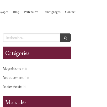
oyages
Blog
Partenaires
Témoignages
Contact
Rechercher
Catégories
Magnétisme
(43)
Reboutement
(14)
Radiesthésie
(8)
Mots clés