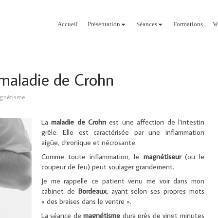
Accueil
Présentation
Séances
Formations
V
 maladie de Crohn
gnétisme
La
maladie de Crohn
est une affection de l’intestin
grêle. Elle est caractérisée par une inflammation
aigüe, chronique et nécrosante.
Comme toute inflammation, le
magnétiseur
(ou le
coupeur de feu) peut soulager grandement.
Je me rappelle ce patient venu me voir dans mon
cabinet de
Bordeaux
, ayant selon ses propres mots
« des braises dans le ventre ».
La séance de
magnétisme
dura près de vingt minutes