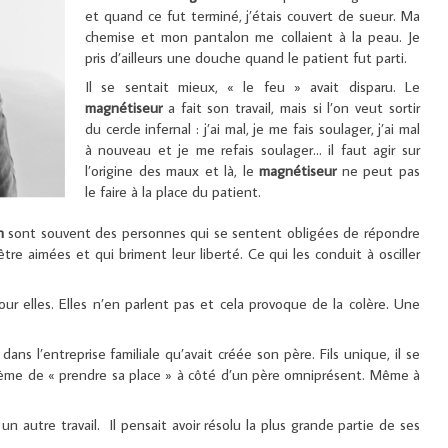
et quand ce fut terminé, j’étais couvert de sueur. Ma
chemise et mon pantalon me collaient à la peau. Je
pris d’ailleurs une douche quand le patient fut parti.
Il se sentait mieux, « le feu » avait disparu. Le
magnétiseur
a fait son travail, mais si l’on veut sortir
du cercle infernal : j’ai mal, je me fais soulager, j’ai mal
à nouveau et je me refais soulager... il faut agir sur
l’origine des maux et là, le
magnétiseur
ne peut pas
le faire à la place du patient.
n
sont souvent des personnes qui se sentent obligées de répondre
tre aimées et qui briment leur liberté. Ce qui les conduit à osciller
ur elles. Elles n’en parlent pas et cela provoque de la colère. Une
ns l’entreprise familiale qu’avait créée son père. Fils unique, il se
blème de « prendre sa place » à côté d’un père omniprésent. Même à
 un autre travail. Il pensait avoir résolu la plus grande partie de ses