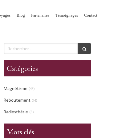
oyages
Blog
Partenaires
Témoignages
Contact
Rechercher
Catégories
Magnétisme
(43)
Reboutement
(14)
Radiesthésie
(8)
Mots clés