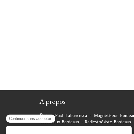
A propos
© Jean-Paul Lafrancesca - Magnétiseur Bordea
Rebouteux Bordeaux - Radiesthésiste Bordeaux 
10 14 59 43