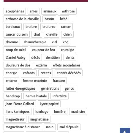
acouphènes
ames
animaux
arthrose
arthrose de la cheville
bassin
bébé
bordeaux
brulure
brulures
cancer
cancer du sein
chat
cheville
chien
chienne
chimiothérapie
ciel
coq
coup de soleil
coupeur de feu
cruralgie
Daniel Aubry
décès
dentition
dents
douleurs de dos
eczéma
effets secondaires
énergie
enfants
entités
entités décédés
entorse
femme enceinte
fracture
fuites énergétiques
générations
genou
handicap
hernie hiatale
infertilité
Jean-Pierre Collard
kyste poplité
liens karmiques
lumbago
lumière
machoire
magnetiseur
magnetisme
magnetisme à distance
main
mal d'épaule