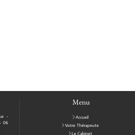
Menu
ux -
Accueil
- 06
Votre Thérapeute
Le Cabinet