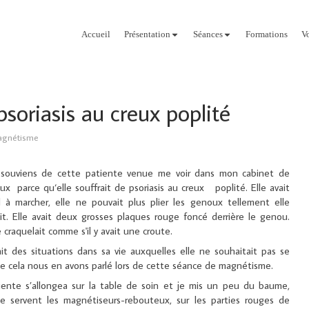
Accueil
Présentation
Séances
Formations
V
soriasis au creux poplité
gnétisme
souviens de cette patiente venue me voir dans mon cabinet de
ux parce qu‘elle souffrait de psoriasis au creux poplité. Elle avait
 à marcher, elle ne pouvait plus plier les genoux tellement elle
ait. Elle avait deux grosses plaques rouge foncé derrière le genou.
 craquelait comme s'il y avait une croute.
vait des situations dans sa vie auxquelles elle ne souhaitait pas se
 De cela nous en avons parlé lors de cette séance de magnétisme.
iente s’allongea sur la table de soin et je mis un peu du baume,
e servent les magnétiseurs-rebouteux, sur les parties rouges de