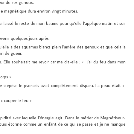
ieur de ses genoux.
se magnétique dura environ vingt minutes.
i ai laissé le reste de mon baume pour qu’elle l’applique matin et soir
evenir quelques jours après.
‘elle a des squames blancs plein l’arrière des genoux et que cela la
in de guérir.
Elle souhaitait me revoir car me dit-elle : « j’ai du feu dans mon
corps »
e surprise le psoriasis avait complètement disparu. La peau était «
 « couper le feu ».
 rapidité avec laquelle l’énergie agit. Dans le métier de Magnétiseur-
ujours étonné comme un enfant de ce qui se passe et je ne manque