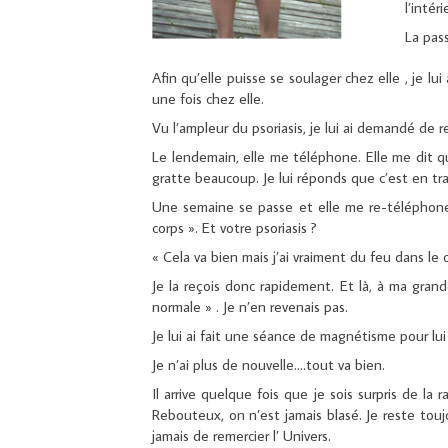
l’intér
La pas
Afin qu’elle puisse se soulager chez elle , je lu
une fois chez elle.
Vu l’ampleur du psoriasis, je lui ai demandé de r
Le lendemain, elle me téléphone. Elle me dit qu
gratte beaucoup. Je lui réponds que c’est en tra
Une semaine se passe et elle me re-téléphone. 
corps ». Et votre psoriasis ?
« Cela va bien mais j’ai vraiment du feu dans le 
Je la reçois donc rapidement. Et là, à ma grand
normale » . Je n’en revenais pas.
Je lui ai fait une séance de magnétisme pour lui
Je n’ai plus de nouvelle….tout va bien.
Il arrive quelque fois que je sois surpris de la
Rebouteux, on n’est jamais blasé. Je reste to
jamais de remercier l’ Univers.