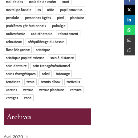
mal de dos
maladie de crohn
mort
nevralgie faciale
os
otite
papillomavirus
pendule
personnes âgées
pied
plantaire
problèmes générationnels
pubalgie
radiesthesie
radiothérapie
reboutement
rebouteux
rééquilibrage du bassin
Rose Magazine
sciatique
sciatique poplité externe
soin à distance
soin dentaire
soin transgénérationnel
soins énergétiques
soleil
tatouage
tendinite
tenia
tennis elbow
torticolis
vaccins
verrue
verrue plantaire
verrues
vertiges
zona
Archives
Avril 2020
(1)